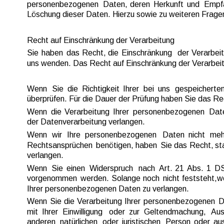
personenbezogenen  
Daten,  
deren  
Herkunft  
und  
Empfä
Löschung dieser Daten. Hierzu sowie zu weiteren Frag
Recht auf Einschränkung der Verarbeitung
Sie  
haben  
das  
Recht,  
die  
Einschränkung  
der  
Verarbeit
uns wenden. Das Recht auf Einschränkung der Verarbeitu
Wenn  
Sie  
die  
Richtigkeit  
Ihrer  
bei  
uns  
gespeicherten
überprüfen. Für die Dauer der Prüfung haben Sie das Re
Wenn  
die  
Verarbeitung  
Ihrer  
personenbezogenen  
Date
der Datenverarbeitung verlangen.
Wenn   
wir   
Ihre   
personenbezogenen   
Daten   
nicht   
mehr
Rechtsansprüchen  
benötigen,  
haben  
Sie  
das  
Recht,  
sta
verlangen.
Wenn  
Sie  
einen  
Widerspruch  
nach  
Art.  
21  
Abs.  
1  
D
vorgenommen  
werden.  
Solange  
noch  
nicht  
feststeht,  
w
Ihrer personenbezogenen Daten zu verlangen.
Wenn  
Sie  
die  
Verarbeitung  
Ihrer  
personenbezogenen  
D
mit  
Ihrer  
Einwilligung  
oder  
zur  
Geltendmachung,  
Aus
anderen  
natürlichen  
oder  
juristischen  
Person  
oder  
aus