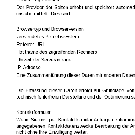
Der  
Provider  
der  
Seiten  
erhebt  
und  
speichert  
automati
uns übermittelt. Dies sind:
Browsertyp und Browserversion
verwendetes Betriebssystem
Referrer URL
Hostname des zugreifenden Rechners
Uhrzeit der Serveranfrage
IP-Adresse
Eine Zusammenführung dieser Daten mit anderen Daten
Die  
Erfassung  
dieser  
Daten  
erfolgt  
auf  
Grundlage  
von 
technisch fehlerfreien Darstellung und der Optimierung 
Kontaktformular
Wenn  
Sie  
uns  
per  
Kontaktformular  
Anfragen  
zukomme
angegebenen  
Kontaktdaten  
zwecks  
Bearbeitung  
der 
An
nicht ohne Ihre Einwilligung weiter.