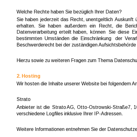
Welche Rechte haben Sie bezüglich Ihrer Daten?
Sie  
haben  
jederzeit  
das  
Recht,  
unentgeltlich  
Auskunft  
erhalten.   
Sie   
haben   
außerdem   
ein   
Recht,   
die   
Beric
Datenverarbeitung  
erteilt  
haben,  
können  
Sie  
diese  
Ei
bestimmten  
Umständen  
die  
Einschränkung  
der  
Verar
Beschwerderecht bei der zuständigen Aufsichtsbehörde 
Hierzu sowie zu weiteren Fragen zum Thema Datenschut
2. Hosting
Wir hosten die Inhalte unserer Website bei folgendem An
Strato
Anbieter  
ist  
die  
Strato  
AG,  
Otto-Ostrowski-Straße  
7,  
1
verschiedene Logfiles inklusive Ihrer IP-Adressen.
Weitere Informationen entnehmen Sie der Datenschutzer