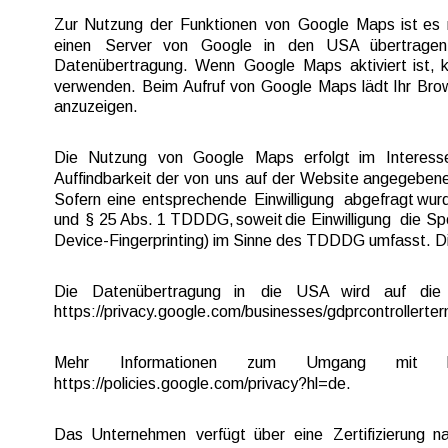
Zur  
Nutzung  
der  
Funktionen  
von  
Google  
Maps  
ist  
es 
einen   
Server   
von   
Google   
in   
den   
USA   
übertragen 
Datenübertragung.  
Wenn  
Google  
Maps  
aktiviert  
ist,  
k
verwenden.  
Beim 
Aufruf  
von  
Google  
Maps  
lädt  
Ihr  
Brow
anzuzeigen.
Die   
Nutzung   
von   
Google   
Maps   
erfolgt   
im   
Interesse
Auffindbarkeit  
der  
von  
uns  
auf  
der  
Website  
angegebene
Sofern  
eine  
entsprechende  
Einwilligung  
abgefragt  
wurd
und  
§  
25 
Abs.  
1 
TDDDG,  
soweit  
die  
Einwilligung  
die  
Sp
Device-Fingerprinting) im Sinne des TDDDG umfasst. Die 
Die    
Datenübertragung    
in    
die    
USA    
wird    
auf    
die  
https://privacy.google.com/businesses/gdprcontrollerter
Mehr       
Informationen       
zum       
Umgang       
mit       
https://policies.google.com/privacy?hl=de.
Das  
Unternehmen  
verfügt  
über  
eine  
Zertifizierung  
na