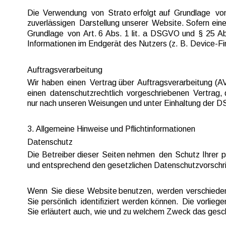
Die  
Verwendung  
von  
Strato  
erfolgt  
auf  
Grundlage  
von
zuverlässigen  
Darstellung  
unserer  
Website.  
Sofern  
eine
Grundlage  
von  
Art.  
6  
Abs.  
1  
lit.  
a  
DSGVO  
und  
§  
25  
Ab
Informationen im Endgerät des Nutzers (z. B. Device-Fin
Auftragsverarbeitung
Wir  
haben  
einen  
Vertrag  
über  
Auftragsverarbeitung  
(AV
einen  
datenschutzrechtlich  
vorgeschriebenen  
Vertrag, 
nur nach unseren Weisungen und unter Einhaltung der D
3. Allgemeine Hinweise und Pflicht­informationen
Datenschutz
Die  
Betreiber  
dieser  
Seiten  
nehmen  
den  
Schutz  
Ihrer  
p
und entsprechend den gesetzlichen Datenschutzvorschri
Wenn  
Sie  
diese  
Website  
benutzen,  
werden  
verschiede
Sie  
persönlich  
identifiziert  
werden  
können.  
Die  
vorliege
Sie erläutert auch, wie und zu welchem Zweck das gesc