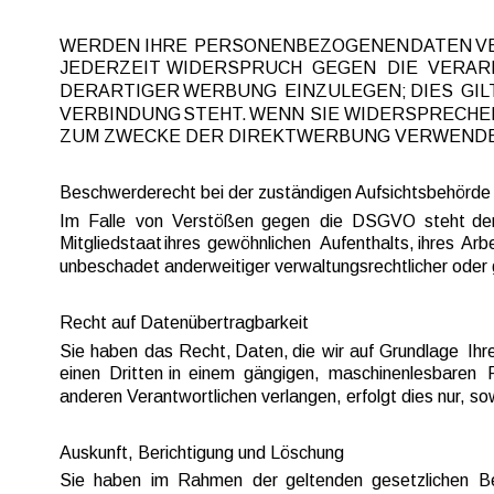
WERDEN  
IHRE  
PERSONENBEZOGENEN  
DATEN  
V
JEDERZEIT   
WIDERSPRUCH   
GEGEN   
DIE   
VERARB
DERARTIGER  
WERBUNG  
EINZULEGEN;  
DIES  
GILT
VERBINDUNG  
STEHT.  
WENN  
SIE  
WIDERSPRECHEN
ZUM ZWECKE DER DIREKTWERBUNG VERWENDET 
Beschwerderecht bei der zuständigen Aufsichtsbehörde
Im  
Falle  
von  
Verstößen  
gegen  
die  
DSGVO  
steht  
de
Mitgliedstaat  
ihres  
gewöhnlichen 
Aufenthalts,  
ihres 
Arbe
unbeschadet anderweitiger verwaltungsrechtlicher oder 
Recht auf Daten­übertrag­barkeit
Sie  
haben  
das  
Recht,  
Daten,  
die  
wir  
auf  
Grundlage  
Ihre
einen  
Dritten  
in  
einem  
gängigen,  
maschinenlesbaren  
anderen Verantwortlichen verlangen, erfolgt dies nur, so
Auskunft, Berichtigung und Löschung
Sie  
haben  
im  
Rahmen  
der  
geltenden  
gesetzlichen  
B