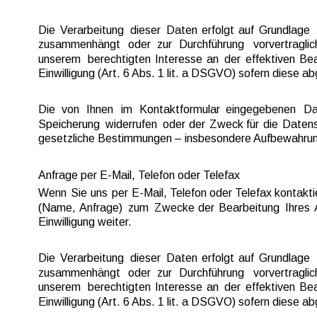
Die  
Verarbeitung  
dieser  
Daten  
erfolgt  
auf  
Grundlage  
zusammenhängt  
oder  
zur  
Durchführung  
vorvertraglic
unserem  
berechtigten  
Interesse  
an  
der  
effektiven  
Bea
Einwilligung (Art. 6 Abs. 1 lit. a DSGVO) sofern diese abg
Die   
von   
Ihnen   
im   
Kontaktformular   
eingegebenen   
Da
Speicherung  
widerrufen  
oder  
der  
Zweck  
für  
die  
Datens
gesetzliche Bestimmungen – insbesondere Aufbewahrungs
Anfrage per E-Mail, Telefon oder Telefax
Wenn  
Sie  
uns  
per  
E-Mail, 
Telefon  
oder 
Telefax  
kontakti
(Name,  
Anfrage)  
zum  
Zwecke  
der  
Bearbeitung  
Ihres  
Einwilligung weiter.
Die  
Verarbeitung  
dieser  
Daten  
erfolgt  
auf  
Grundlage  
zusammenhängt  
oder  
zur  
Durchführung  
vorvertraglic
unserem  
berechtigten  
Interesse  
an  
der  
effektiven  
Bea
Einwilligung (Art. 6 Abs. 1 lit. a DSGVO) sofern diese abg