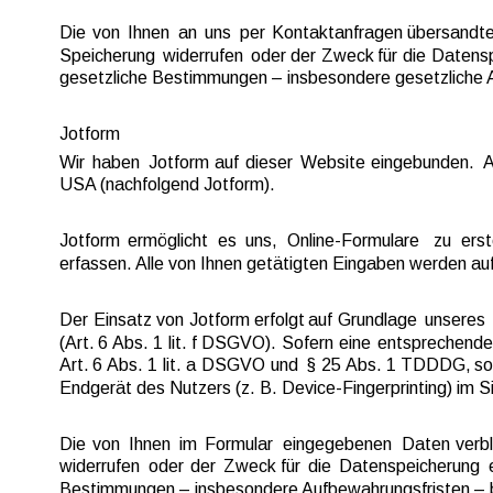
Die  
von  
Ihnen  
an  
uns  
per  
Kontaktanfragen  
übersandte
Speicherung  
widerrufen  
oder  
der  
Zweck  
für  
die  
Datensp
gesetzliche Bestimmungen – insbesondere gesetzliche A
Jotform
Wir  
haben  
Jotform  
auf  
dieser  
Website  
eingebunden.  
A
USA (nachfolgend Jotform).
Jotform  
ermöglicht  
es  
uns,  
Online-Formulare  
zu  
erst
erfassen. Alle von Ihnen getätigten Eingaben werden au
Der  
Einsatz  
von  
Jotform  
erfolgt  
auf  
Grundlage  
unseres 
(Art.  
6 
Abs.  
1  
lit.  
f  
DSGVO).  
Sofern  
eine  
entsprechende
Art.  
6 
Abs.  
1  
lit.  
a  
DSGVO  
und  
§  
25 
Abs.  
1  
TDDDG,  
so
Endgerät des Nutzers (z. B. Device-Fingerprinting) im S
Die  
von  
Ihnen  
im  
Formular  
eingegebenen  
Daten  
verbl
widerrufen  
oder  
der  
Zweck  
für  
die  
Datenspeicherung  
Bestimmungen – insbesondere Aufbewahrungsfristen – b