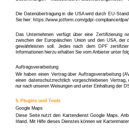
Die  
Datenübertragung  
in  
die  
USA  
wird  
durch  
EU-Standa
Sie hier: https://www.jotform.com/gdpr-compliance/dpa/
Das  
Unternehmen  
verfügt  
über  
eine  
Zertifizierung  
na
zwischen  
der  
Europäischen  
Union  
und  
den  
USA,  
der  
d
gewährleisten   
soll.   
Jedes   
nach   
dem   
DPF   
zertifizier
Informationen hierzu erhalten Sie vom Anbieter unter f
Auftragsverarbeitung
Wir  
haben  
einen  
Vertrag  
über  
Auftragsverarbeitung  
(AV
einen  
datenschutzrechtlich  
vorgeschriebenen  
Vertrag, 
nur nach unseren Weisungen und unter Einhaltung der D
5. Plugins und Tools
Google Maps
Diese  
Seite  
nutzt  
den  
Kartendienst  
Google  
Maps.  
Anbi
Irland. Mit Hilfe dieses Dienstes können wir Kartenmater