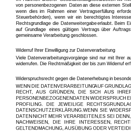
von  
personenbezogenen  
Daten  
an  
diese  
externen  
Stel
wenn  
dies  
im  
Rahmen  
einer  
Vertragserfüllung  
erforde
Steuerbehörden),  
wenn  
wir  
ein  
berechtigtes  
Interesse
Rechtsgrundlage  
die  
Datenweitergabe  
erlaubt.  
Beim  
Ei
auf  
Grundlage  
eines  
gültigen  
Vertrags  
über  
Auftrags
gemeinsame Verarbeitung geschlossen.
Widerruf Ihrer Einwilligung zur Datenverarbeitung
Viele  
Datenverarbeitungsvorgänge  
sind  
nur  
mit  
Ihrer  
au
widerrufen. Die Rechtmäßigkeit der bis zum Widerruf erf
Widerspruchsrecht gegen die Datenerhebung in besond
WENN  
DIE  
DATENVERARBEITUNG 
AUF  
GRUNDLAG
RECHT,   
AUS   
GRÜNDEN,   
DIE   
SICH   
AUS   
IHRER
PERSONENBEZOGENEN  
DATEN  
WIDERSPRUCH  
E
PROFILING.   
DIE   
JEWEILIGE   
RECHTSGRUNDLAGE
DATENSCHUTZERKLÄRUNG.  
WENN  
SIE  
WIDERSP
DATEN  
NICHT  
MEHR  
VERARBEITEN,  
ES  
SEI  
DENN, 
NACHWEISEN,   
DIE   
IHRE   
INTERESSEN,   
RECHTE
GELTENDMACHUNG, AUSÜBUNG ODER VERTEIDIG