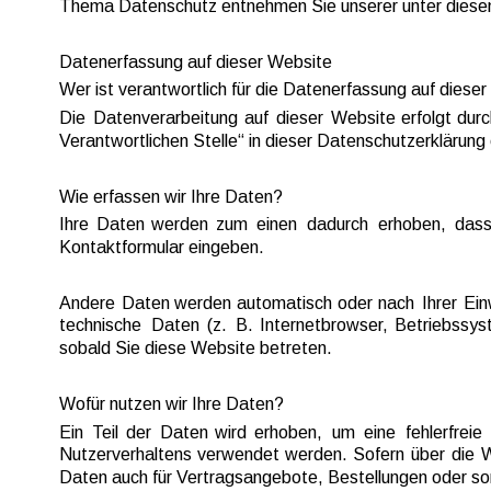
Thema Datenschutz entnehmen Sie unserer unter diesem
Datenerfassung auf dieser Website
Wer ist verantwortlich für die Datenerfassung auf diese
Die  
Datenverarbeitung  
auf  
dieser  
Website  
erfolgt  
durc
Verantwortlichen Stelle“ in dieser Datenschutzerklärun
Wie erfassen wir Ihre Daten?
Ihre  
Daten  
werden  
zum  
einen  
dadurch  
erhoben,  
dass
Kontaktformular eingeben.
Andere  
Daten  
werden  
automatisch  
oder  
nach  
Ihrer  
Einw
technische  
Daten  
(z.  
B.  
Internetbrowser,  
Betriebssys
sobald Sie diese Website betreten.
Wofür nutzen wir Ihre Daten?
Ein  
Teil  
der  
Daten  
wird  
erhoben,  
um  
eine  
fehlerfreie  
Nutzerverhaltens  
verwendet  
werden.  
Sofern  
über  
die  
W
Daten auch für Vertragsangebote, Bestellungen oder son