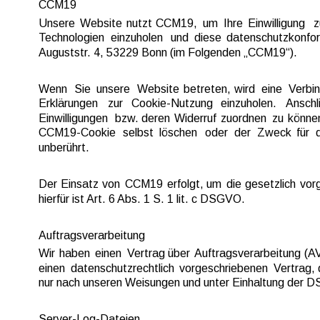
CCM19
Unsere  
Website  
nutzt  
CCM19,  
um  
Ihre  
Einwilligung  
z
Technologien  
einzuholen  
und  
diese  
datenschutzkonfor
Auguststr. 4, 53229 Bonn (im Folgenden „CCM19“).
Wenn  
Sie  
unsere  
Website  
betreten,  
wird  
eine  
Verbin
Erklärungen   
zur   
Cookie-Nutzung   
einzuholen.   
Anschl
Einwilligungen  
bzw.  
deren  
Widerruf  
zuordnen  
zu  
können
CCM19-Cookie  
selbst  
löschen  
oder  
der  
Zweck  
für  
unberührt.
Der  
Einsatz  
von  
CCM19  
erfolgt,  
um  
die  
gesetzlich  
vor
hierfür ist Art. 6 Abs. 1 S. 1 lit. c DSGVO.
Auftragsverarbeitung
Wir  
haben  
einen  
Vertrag  
über  
Auftragsverarbeitung  
(AV
einen  
datenschutzrechtlich  
vorgeschriebenen  
Vertrag, 
nur nach unseren Weisungen und unter Einhaltung der D
Server-Log-Dateien