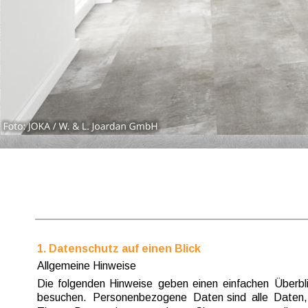
1. Datenschutz auf einen Blick
Allgemeine Hinweise
Die  
folgenden  
Hinweise  
geben  
einen  
einfachen  
Überbli
besuchen.  
Personenbezogene  
Daten  
sind  
alle  
Daten,