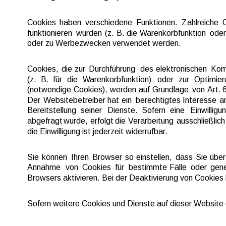
Cookies  
haben  
verschiedene  
Funktionen.  
Zahlreiche  
funktionieren  
würden  
(z.  
B.  
die  
Warenkorbfunktion  
oder
oder zu Werbezwecken verwendet werden.
Cookies,  
die  
zur  
Durchführung  
des  
elektronischen  
Kom
(z.   
B.   
für   
die   
Warenkorbfunktion)   
oder   
zur   
Optimieru
(notwendige  
Cookies),  
werden  
auf  
Grundlage  
von 
Art.  
6
Der  
Websitebetreiber  
hat  
ein  
berechtigtes  
Interesse  
an
Bereitstellung   
seiner   
Dienste.   
Sofern   
eine   
Einwilligun
abgefragt  
wurde,  
erfolgt  
die  
Verarbeitung  
ausschließlich 
die Einwilligung ist jederzeit widerrufbar.
Sie  
können  
Ihren  
Browser  
so  
einstellen,  
dass  
Sie  
über
Annahme  
von  
Cookies  
für  
bestimmte  
Fälle  
oder  
gene
Browsers aktivieren. Bei der Deaktivierung von Cookies 
Sofern weitere Cookies und Dienste auf dieser Website