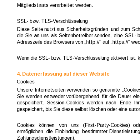
Mitgliedstaats verarbeitet werden.
SSL- bzw. TLS-Verschlüsselung
Diese  
Seite  
nutzt  
aus  
Sicherheitsgründen  
und  
zum  
Sch
die  
Sie  
an  
uns  
als  
Seitenbetreiber  
senden,  
eine  
SSL-  
b
Adresszeile des Browsers von „http://“ auf „https://“ w
Wenn die SSL- bzw. TLS-Verschlüsselung aktiviert ist, k
4. Datenerfassung auf dieser Website
Cookies
Unsere  
Internetseiten  
verwenden  
so  
genannte  
„Cookies
Sie  
werden  
entweder  
vorübergehend  
für  
die  
Dauer  
ein
gespeichert.  
Session-Cookies  
werden  
nach  
Ende  
Ihr
gespeichert, bis Sie diese selbst löschen oder eine au
Cookies   
können   
von   
uns   
(First-Party-Cookies)   
ode
ermöglichen  
die  
Einbindung  
bestimmter  
Dienstleistung
Zahlungsdienstleistungen).