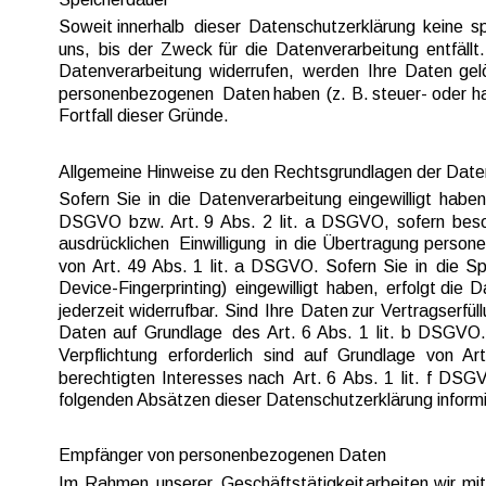
Soweit  
innerhalb  
dieser  
Datenschutzerklärung  
keine  
sp
uns,  
bis  
der  
Zweck  
für  
die  
Datenverarbeitung  
entfällt.
Datenverarbeitung  
widerrufen,  
werden  
Ihre  
Daten  
gel
personenbezogenen  
Daten  
haben  
(z.  
B.  
steuer-  
oder  
h
Fortfall dieser Gründe.
Allgemeine Hinweise zu den Rechtsgrundlagen der Date
Sofern  
Sie  
in  
die  
Datenverarbeitung  
eingewilligt  
haben,
DSGVO  
bzw.  
Art.  
9  
Abs.  
2  
lit.  
a  
DSGVO,  
sofern  
beso
ausdrücklichen  
Einwilligung  
in  
die  
Übertragung  
persone
von  
Art.  
49  
Abs.  
1  
lit.  
a  
DSGVO.  
Sofern  
Sie  
in  
die  
Sp
Device-Fingerprinting)  
eingewilligt  
haben,  
erfolgt  
die  
Da
jederzeit  
widerrufbar.  
Sind  
Ihre  
Daten  
zur  
Vertragserfüll
Daten  
auf  
Grundlage  
des  
Art.  
6  
Abs.  
1  
lit.  
b  
DSGVO. 
Verpflichtung  
erforderlich  
sind  
auf  
Grundlage  
von  
Art
berechtigten  
Interesses  
nach  
Art.  
6  
Abs.  
1  
lit.  
f  
DSGV
folgenden Absätzen dieser Datenschutzerklärung informi
Empfänger von personenbezogenen Daten
Im  
Rahmen  
unserer  
Geschäftstätigkeit  
arbeiten  
wir  
mit